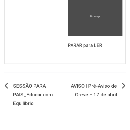
PARAR para LER
Navegação
SESSÃO PARA
AVISO | Pré-Aviso de
PAIS_Educar com
Greve – 17 de abril
de
Equilíbrio
artigos