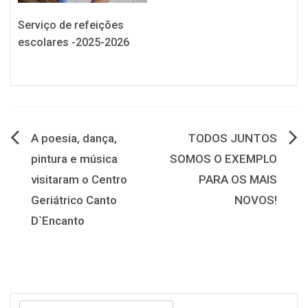
Serviço de refeições
escolares -2025-2026
Navegação
A poesia, dança,
TODOS JUNTOS
pintura e música
SOMOS O EXEMPLO
de
visitaram o Centro
PARA OS MAIS
artigos
Geriátrico Canto
NOVOS!
D`Encanto
Pesquisar