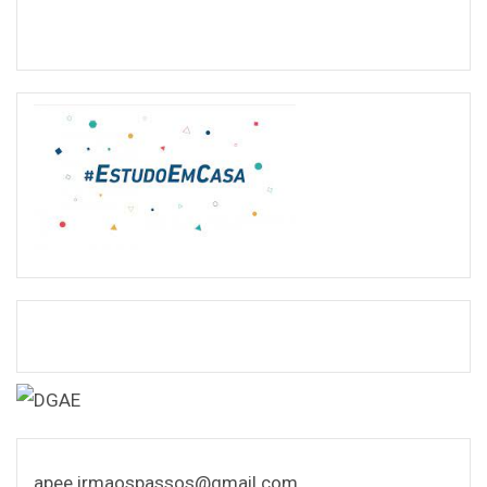
apee.irmaospassos@gmail.com