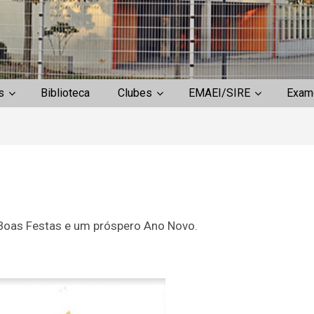
s
Biblioteca
Clubes
EMAEI/SIRE
Exam
Boas Festas e um próspero Ano Novo.
Entrega de Manua
Escolares 2.º e 3.º
de escolaridade –