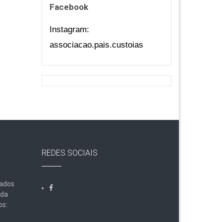
Facebook
Instagram:
associacao.pais.custoias
REDES SOCIAIS
Dados
lda
os: