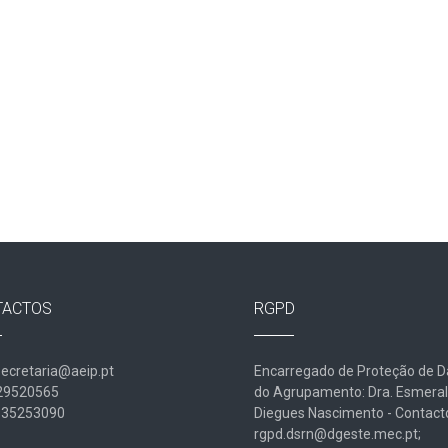
TACTOS
RGPD
secretaria@aeip.pt
Encarregado de Proteção de 
229520565
do Agrupamento: Dra. Esmera
935253090
Diegues Nascimento - Contact
rgpd.dsrn@dgeste.mec.pt;