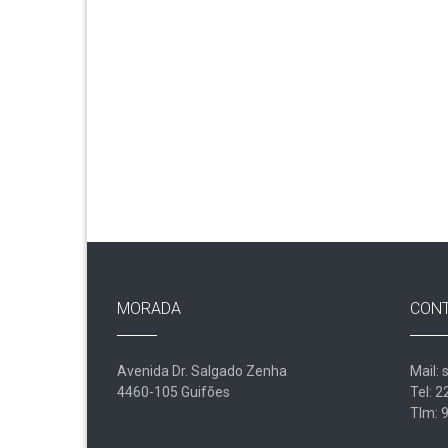
MORADA
CON
Avenida Dr. Salgado Zenha
Mail: 
4460-105 Guifões
Tel: 
Tlm: 