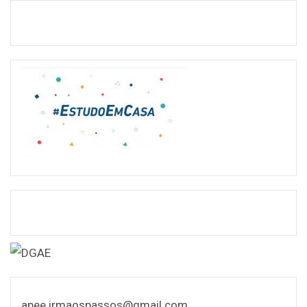
apee.irmaospassos@gmail.com