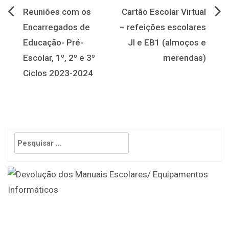
Navegação
Reuniões com os
Cartão Escolar Virtual
Encarregados de
– refeições escolares
de
Educação- Pré-
JI e EB1 (almoços e
artigos
Escolar, 1º, 2º e 3º
merendas)
Ciclos 2023-2024
Pesquisar
por: