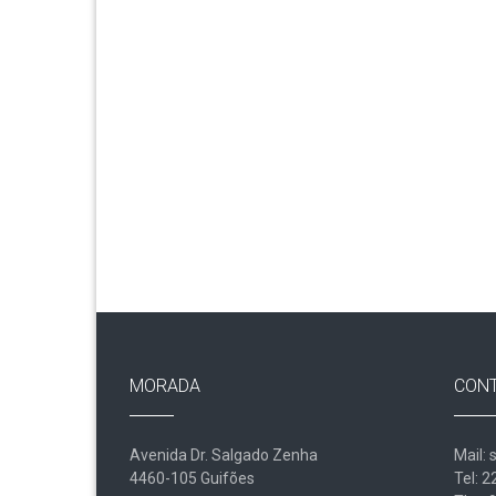
MORADA
CON
Avenida Dr. Salgado Zenha
Mail: 
4460-105 Guifões
Tel: 