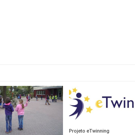
Entrega de Manua
Escolares 2.º e 3.º
de escolaridade –
2025/2026
Projeto eTwinning