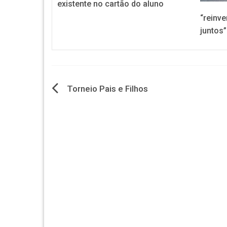
existente no cartão do aluno
“reinv
juntos”
Navegação
Torneio Pais e Filhos
de
artigos