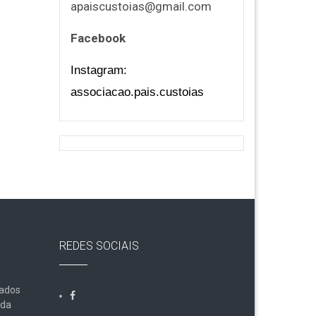
apaiscustoias@gmail.com
Facebook
Instagram:
associacao.pais.custoias
REDES SOCIAIS
Dados
lda