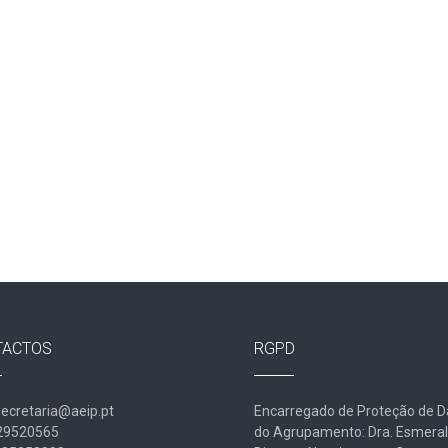
TACTOS
RGPD
secretaria@aeip.pt
Encarregado de Proteção de 
229520565
do Agrupamento: Dra. Esmera