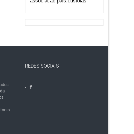
associacao.pais.custoias
REDES SOCIAIS
Dados
lda
os:
tónio