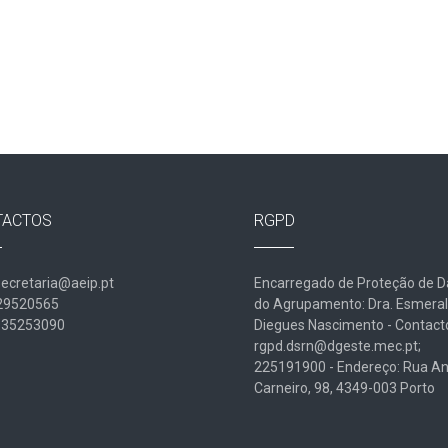
TACTOS
RGPD
secretaria@aeip.pt
Encarregado de Proteção de 
229520565
do Agrupamento: Dra. Esmera
935253090
Diegues Nascimento - Contact
rgpd.dsrn@dgeste.mec.pt;
225191900 - Endereço: Rua An
Carneiro, 98, 4349-003 Porto