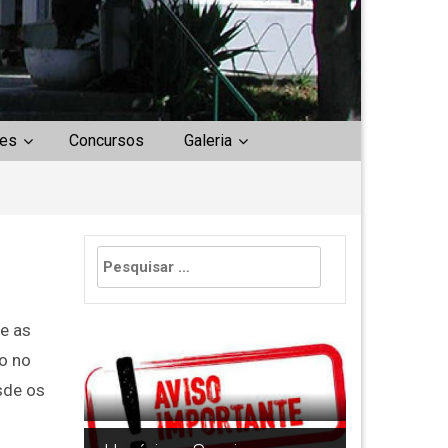
es
Concursos
Galeria
Pesquisar
por:
e as
o no
sde os
Devolução dos Man
Escolares/