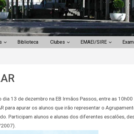
s
Biblioteca
Clubes
EMAEI/SIRE
Exam
LAR
o dia 13 de dezembro na EB Irmãos Passos, entre as 10h00 
 para apurar os alunos que irão representar o Agrupament
o. Participam alunos e alunas dos diferentes escalões, de
Entrega de Manuais
/2007).
Escolares 2.º e 3.º ciclos