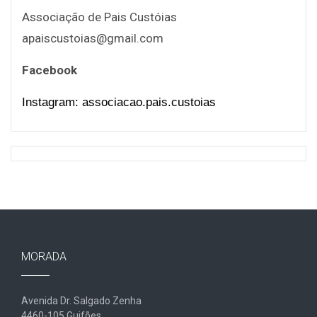
Associação de Pais Custóias
apaiscustoias@gmail.com
Facebook
Instagram: associacao.pais.custoias
MORADA
Avenida Dr. Salgado Zenha
4460-105 Guifões