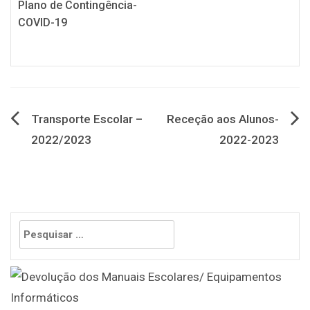
Plano de Contingência-
COVID-19
Navegação
Transporte Escolar –
Receção aos Alunos-
2022/2023
2022-2023
de
artigos
Pesquisar
por: