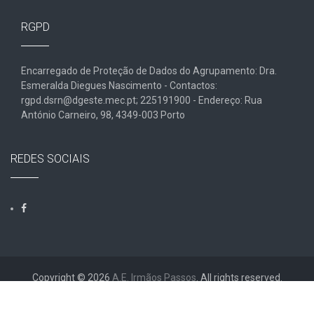
RGPD
Encarregado de Proteção de Dados do Agrupamento: Dra.
Esmeralda Diegues Nascimento - Contactos:
rgpd.dsrn@dgeste.mec.pt; 225191900 - Endereço: Rua
António Carneiro, 98, 4349-003 Porto
REDES SOCIAIS
Copyright © 2026
A.E. Irmãos Passos
. All rights reserved.
Designed by
FameThemes