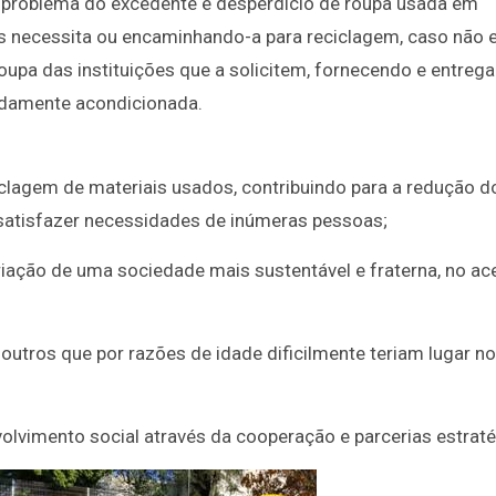
o problema do excedente e desperdício de roupa usada em
2025/2026
s necessita ou encaminhando-a para reciclagem, caso não 
roupa das instituições que a solicitem, fornecendo e entreg
vidamente acondicionada.
iclagem de materiais usados, contribuindo para a redução d
satisfazer necessidades de inúmeras pessoas;
 criação de uma sociedade mais sustentável e fraterna, no ac
 outros que por razões de idade dificilmente teriam lugar no
lvimento social através da cooperação e parcerias estraté