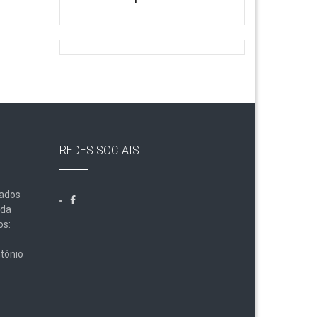
REDES SOCIAIS
Dados
lda
os:
tónio