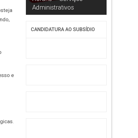
Administrativos
Informát
esteja
ando,
CANDIDATURA AO SUBSÍDIO
o
esso e
gicas.