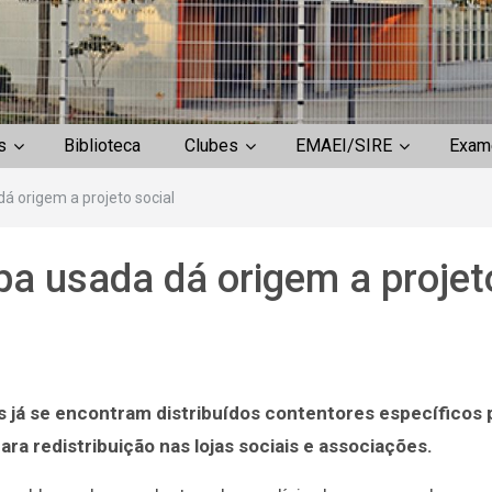
s
Biblioteca
Clubes
EMAEI/SIRE
Exam
á origem a projeto social
pa usada dá origem a projet
já se encontram distribuídos contentores específicos 
Entrega de Manua
a redistribuição nas lojas sociais e associações.
Escolares 2.º e 3.º
de escolaridade –