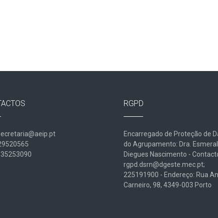
TACTOS
RGPD
secretaria@aeip.pt
Encarregado de Proteção de 
229520565
do Agrupamento: Dra. Esmera
935253090
Diegues Nascimento - Contact
rgpd.dsrn@dgeste.mec.pt;
225191900 - Endereço: Rua An
Carneiro, 98, 4349-003 Porto