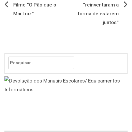
Navegação
Filme “O Pão que o
“reinventaram a
Mar traz”
forma de estarem
de
juntos”
artigos
Pesquisar
por: