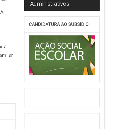
Administrativos
Informát
LA
CANDIDATURA AO SUBSÍDIO
r à
uem ler