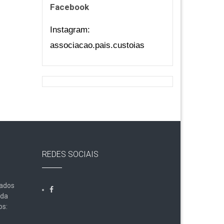
Facebook
Instagram:
associacao.pais.custoias
REDES SOCIAIS
Dados
lda
os: