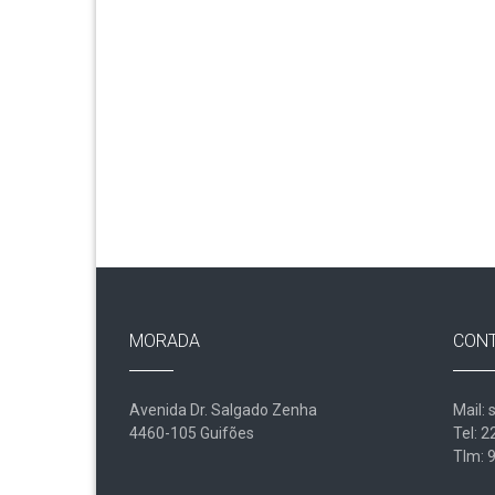
MORADA
CON
Avenida Dr. Salgado Zenha
Mail: 
4460-105 Guifões
Tel: 
Tlm: 