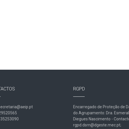
TACTOS
RGPD
secretaria@aeip.pt
Encarregado de Proteção de 
229520565
do Agrupamento: Dra. Esmera
935253090
Diegues Nascimento - Contact
rgpd.dsrn@dgeste.mec.pt;