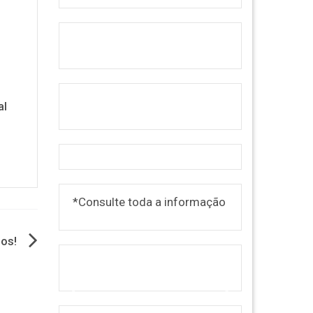
o
al
*Consulte toda a informação
nos!