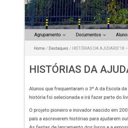
Agrupamento
Documentos
Aluno
Home
/
Destaques
/
HISTÓRIAS DA AJUDARIS’18 –
HISTÓRIAS DA AJUD
Alunos que frequentaram o 3º A da Escola da 
história foi selecionada e irá fazer parte do li
O projeto pioneiro e inovador nascido em 200
país a escreverem histórias para ajudarem out
As festas de lançamento dos livros e a exposi