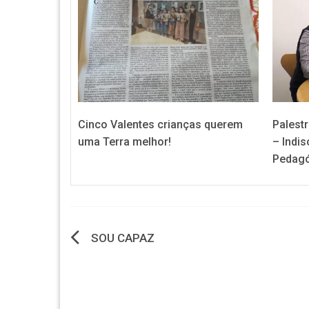
Cinco Valentes crianças querem
Palestr
uma Terra melhor!
– Indis
Pedagó
Navegação
SOU CAPAZ
de
artigos