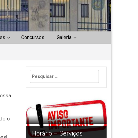
es
Concursos
Galeria
Pesquisar
por:
vossa
is
Devoluçã
odo o
 ciclos
Escolare
Horário – Serviços
Equipam
éns!