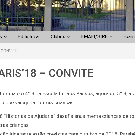
s
Biblioteca
Clubes
EMAEI/SIRE
Exam
 CONVITE
ARIS’18 – CONVITE
Lomba e o 4º B da Escola Irmãos Passos, agora do 5º B, a 
vro que vai ajudar outras crianças.
Entrega de Manua
8 “Historias da Ajudaris” desafia anualmente crianças de t
Escolares 2.º e 3.º
ras crianças.
de escolaridade –
ção itinerante estão previstas para outubro de 2018. Parab