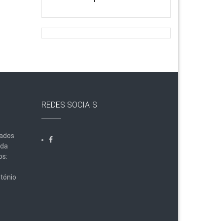
REDES SOCIAIS
Dados
lda
os:
tónio