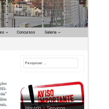
es
Concursos
Galeria
Pesquisar
por:
Devolução dos Manu
Escolares/
Horário – Serviços
Equipamentos