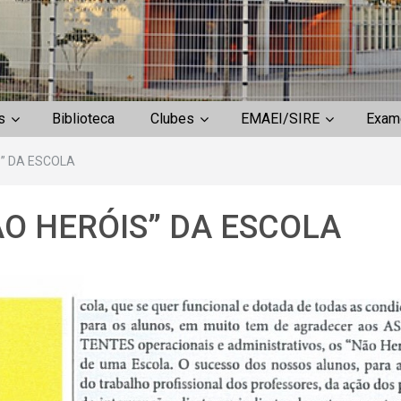
s
Biblioteca
Clubes
EMAEI/SIRE
Exam
” DA ESCOLA
O HERÓIS” DA ESCOLA
Entrega de Manuais
Escolares 2.º e 3.º ciclos
de escolaridade –