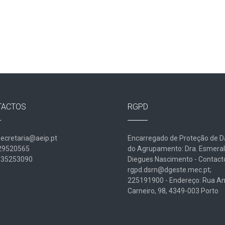
TACTOS
RGPD
secretaria@aeip.pt
Encarregado de Proteção de 
229520565
do Agrupamento: Dra. Esmera
935253090
Diegues Nascimento - Contact
rgpd.dsrn@dgeste.mec.pt;
225191900 - Endereço: Rua An
Carneiro, 98, 4349-003 Porto