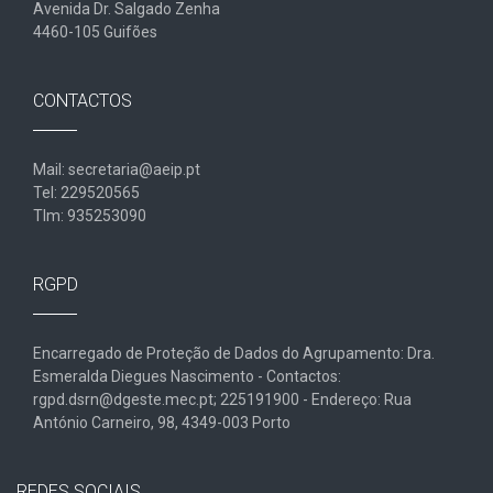
Avenida Dr. Salgado Zenha
4460-105 Guifões
CONTACTOS
Mail: secretaria@aeip.pt
Tel: 229520565
Tlm: 935253090
RGPD
Encarregado de Proteção de Dados do Agrupamento: Dra.
Esmeralda Diegues Nascimento - Contactos:
rgpd.dsrn@dgeste.mec.pt; 225191900 - Endereço: Rua
António Carneiro, 98, 4349-003 Porto
REDES SOCIAIS