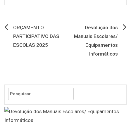
Navegação
ORÇAMENTO
Devolução dos
PARTICIPATIVO DAS
Manuais Escolares/
de
ESCOLAS 2025
Equipamentos
artigos
Informáticos
Pesquisar
por: